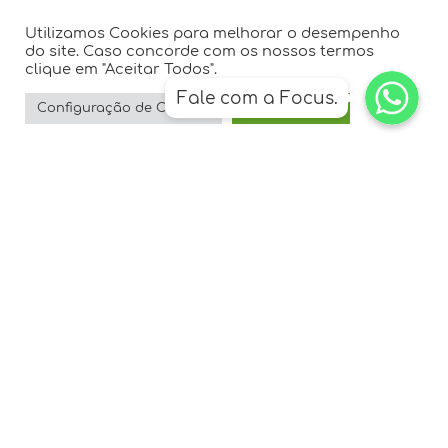
Utilizamos Cookies para melhorar o desempenho
Como funciona o atendimento do
do site. Caso concorde com os nossos termos
clique em "Aceitar Todos".
WhatsApp
WhatsApp
suporte?
Fale com a Focus.
WhatsApp
Configuração de Cookies
Aceitar Todos
O Atendimento da Focus Network é
humanizado, sem a presença de
Robôs no seu processo.
Após a abertura de chamado via
portal o cliente é acionado via
WhatsApp ou telefone.
Em quanto tempo minha solicitação é
atendida?