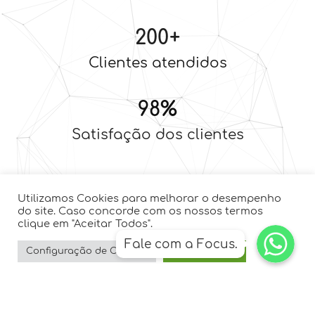
200
+
Clientes atendidos
98
%
Satisfação dos clientes
Utilizamos Cookies para melhorar o desempenho
do site. Caso concorde com os nossos termos
clique em "Aceitar Todos".
WhatsApp
WhatsApp
Fale com a Focus.
WhatsApp
Configuração de Cookies
Aceitar Todos
Veja mais
Perguntas Frequentes